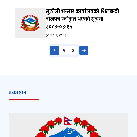
२०८३-०३-१६
१८ असार, २०८३
१
२
३
प्रकाशन