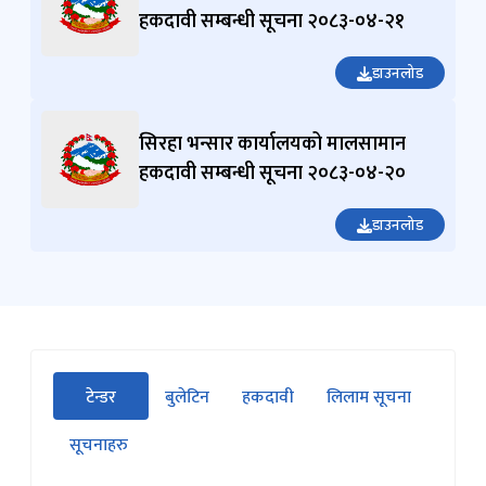
सिरहा भन्सार कार्यालयको मालसामान
हकदावी सम्बन्धी सूचना २०८३-०४-२०
डाउनलोड
सीधा
टेन्डर
बुलेटिन
हकदावी
लिलाम सूचना
पहिलो
(सक्रिय ट्याब)
ट्याबको
सूचनाहरु
सामग्रीमा
जानुहोस्
भैरहवा भन्सार कार्यालयको बोलपत्र
सम्बन्धी सूचना २०८३-०४-०५