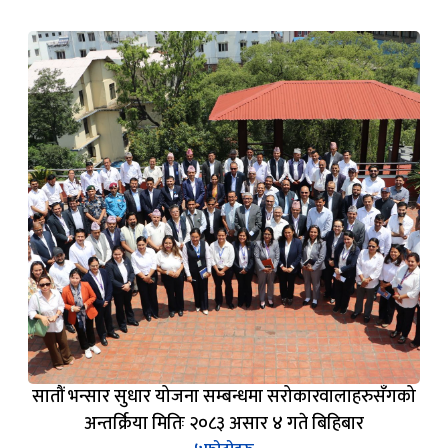
सातौं भन्सार सुधार योजना सम्बन्धमा सरोकारवालाहरुसँगको
अन्तर्क्रिया मितिः २०८३ असार ४ गते बिहिबार
५
फोटोहरू