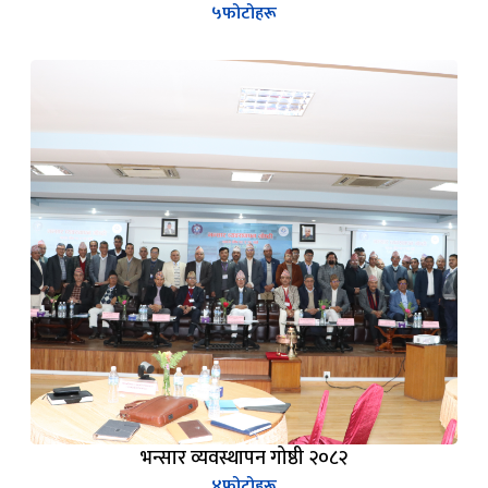
भन्सार व्यवस्थापन गोष्ठी २०८२
४
फोटोहरू
थप हेर्नुहोस्