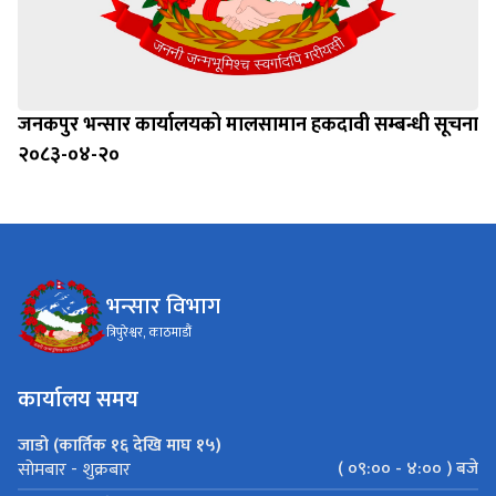
जनकपुर भन्सार कार्यालयको मालसामान हकदावी सम्बन्धी सूचना
२०८३-०४-२०
भन्सार विभाग
त्रिपुरेश्वर, काठमाडौं
कार्यालय समय
जाडो (कार्तिक १६ देखि माघ १५)
( ०९:०० - ४:०० ) बजे
सोमबार - शुक्रबार