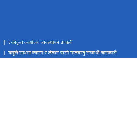
एकीकृत कार्यालय व्यवस्थापन प्रणाली
यात्रुले साथमा ल्याउन र लैजान पाउने मालवस्तु सम्बन्धी जानकारी
नेपाल राजपत्र
Facebook
त्रिपुरेश्वर, काठमाडौं
9851353353
टोल फ्री नं.
18105121223