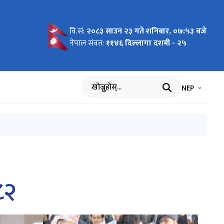
वि.सं:
२०८३ साउन २३ गते शनिबार, ०७:५३ बजे
लवस्तु
्रशासन
 सम्बन्धी
६
सम्बन्धमा
ु सम्बन्धी
 आधारः
ry and
नेपाल संवत:
११४६ दिल्लागा दशमी - २५
Software
ndu,
भाषा चयन गर्नुह
भाषा प
NEP
खोज्नुहोस्
८२