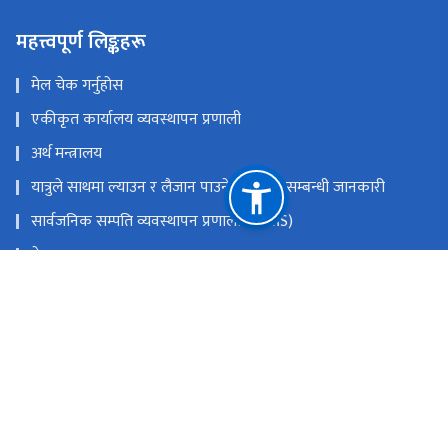
महत्त्वपूर्ण लिङ्कहरू
मेल चेक गर्नुहोस
एकीकृत कार्यालय व्यवस्थापन प्रणाली
अर्थ मन्त्रालय
यात्रुले साथमा ल्याउन र लैजान पाउने मालवस्तु सम्बन्धी जानकारी
सार्वजनिक सम्पति व्यवस्थापन प्रणाली (PAMS)
नेपाल राजपत्र
Youtube
Facebook
राष्ट्रिय प्राकृतिक स्रोत तथा वित्त आयोग
त्रिपुरेश्वर, काठमाडौं
9851353353
टोल फ्री नं.
18105121223