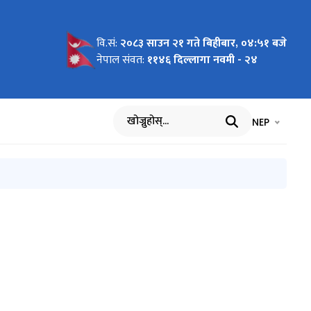
वि.सं:
२०८३ साउन २१ गते बिहीबार, ०४:५१ बजे
लवस्तु
्रशासन
 सम्बन्धी
६
सम्बन्धमा
ु सम्बन्धी
 आधारः
ry and
नेपाल संवत:
११४६ दिल्लागा नवमी - २४
Software
ndu,
भाषा चयन गर्नुह
भाषा प
NEP
खोज्नुहोस्