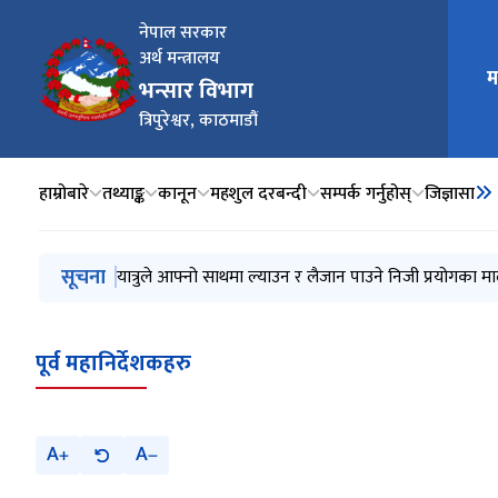
नेपाल सरकार
अर्थ मन्त्रालय
म
मुख्य न
भन्सार विभाग
त्रिपुरेश्वर, काठमाडौं
हाम्रोबारे
तथ्याङ्क
कानून
महशुल दरबन्दी
सम्पर्क गर्नुहोस्
जिज्ञासा
मुख्य नेभिगेसनमा जानुहोस्
सूचना
प्रेस विज्ञप्ति (मुस्ताङ र रसुवा भन्सार कार्यालयबाट भएको वि
यात्रुले आफ्नो साथमा ल्याउन र लैजान पाउने निजी प्रयोगका मा
प्रेश विज्ञप्ति (Customs Valuation Database System मा अ
किटानी विवरण घोषणा सम्बन्धी मार्गदर्शन, २०८३
भन्सार आचार संहिता, २०८२
पूर्व महानिर्देशकहरु
A
A