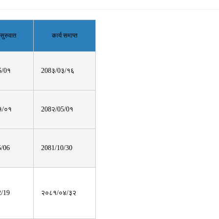
 सुरुवात
कार्य समाप्त
5/0१
208३/0३/१६
१/०१
208२/05/0१
5/06
2081/10/30
2/19
२०८१/०४/३२