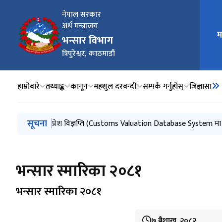
नेपाल सरकार
अर्थ मन्त्रालय
म
मुख्य न
भन्सार विभाग
त्रिपुरेश्वर, काठमाडौं
हाम्रोबारे
तथ्याङ्क
कानून
महशुल दरबन्दी
सम्पर्क गर्नुहोस्
जिज्ञासा
मुख्य नेभिगेसनमा जानुहोस्
सूचना
प्रेस विज्ञप्ति (मुस्ताङ र रसुवा भन्सार कार्यालयबाट भएको वि
यात्रुले आफ्नो साथमा ल्याउन र लैजान पाउने निजी प्रयोगका मा
प्रेश विज्ञप्ति (Customs Valuation Database System मा अ
किटानी विवरण घोषणा सम्बन्धी मार्गदर्शन, २०८३
भन्सार आचार संहिता, २०८२
भन्सार स्मारिका २०८१
भन्सार स्मारिका २०८१
७ बैशाख, २०८२