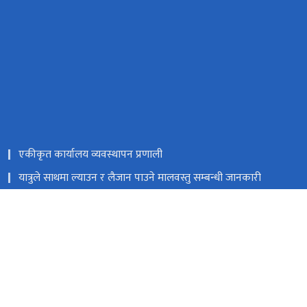
एकीकृत कार्यालय व्यवस्थापन प्रणाली
यात्रुले साथमा ल्याउन र लैजान पाउने मालवस्तु सम्बन्धी जानकारी
नेपाल राजपत्र
Facebook
त्रिपुरेश्वर, काठमाडौं
9851353353
टोल फ्री नं.
18105121223