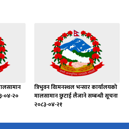
 मालसामान
त्रिभुवन विामनस्थल भन्सार कार्यालयको
८३-०४-२०
मालसामान छुटाई लैजाने सम्बन्धी सूचना
२०८३-०४-२१