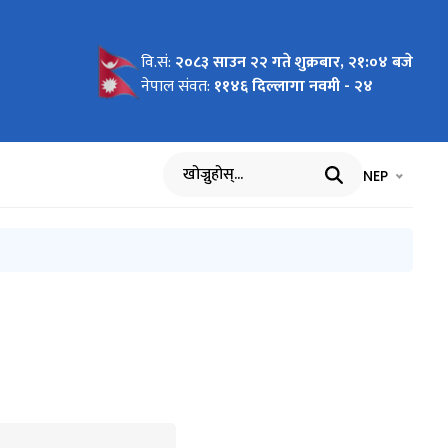
वि.सं:
२०८३ साउन २२ गते शुक्रबार, २१:०४ बजे
लवस्तु
्रशासन
 सम्बन्धी
६
सम्बन्धमा
ु सम्बन्धी
 आधारः
ry and
नेपाल संवत:
११४६ दिल्लागा नवमी - २४
Software
ndu, 28th
भाषा चयन गर्नुह
भाषा प
NEP
खोज्नुहोस्