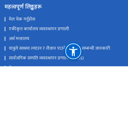
महत्त्वपूर्ण लिङ्कहरू
मेल चेक गर्नुहोस
एकीकृत कार्यालय व्यवस्थापन प्रणाली
अर्थ मन्त्रालय
यात्रुले साथमा ल्याउन र लैजान पाउने मालवस्तु सम्बन्धी जानकारी
सार्वजनिक सम्पति व्यवस्थापन प्रणाली (PAMS)
नेपाल राजपत्र
Youtube
Facebook
राष्ट्रिय प्राकृतिक स्रोत तथा वित्त आयोग
त्रिपुरेश्वर, काठमाडौं
9851353353
टोल फ्री नं.
18105121223