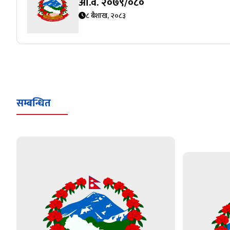
आ.व. २०७९/०८०
८ बैशाख, २०८३
सम्बन्धित