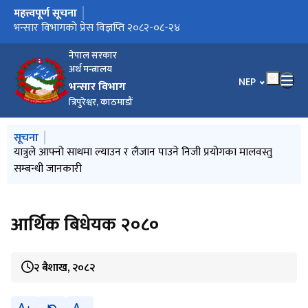
महत्त्वपूर्ण सूचना
मुख्य नेभिगेसनमा जानुहोस्
यात्रुले आफ्नो साथमा ल्याउन र लैजान पाउने निजी प्रयोगका मालवस्तु
भन्सार विभागको प्रेस विज्ञप्ति २०८२-०९-१८
भन्सार विभागको प्रेस विज्ञप्ति २०८२-०८-२४
भन्सार विभागको मिति २०८२।०८।१४ को निर्णयानुसार नेपाल प्रशासन सेवा
जोखिममा आधारित जाँचपास पछिको परीक्षण (PCA)
Exim Notice_2081-12-19
पुराना जिन्सी मालसामानहरुको बोलपत्रको माध्ययमबाट लिलाम सम्बन्धी
बोलपत्रको आर्थिक प्रस्ताव खोल्ने सम्बन्धी सूचना २०८२-०३-२६
निकासी वा पैठारी सङ्केत नम्बर(EXIM Code) को बैंक जमानत सम्बन्धमा
यात्रुले आफ्नो साथमा ल्याउन र लैजान पाउने निजी प्रयोगका बस्तु सम्बन्धी
बोलपत्र दाखिला गर्ने र खोल्ने मिति संसोधन भएको सूचना
आर्थिक विधेयक, २०८२
राष्ट्रिय पत्रकारिता दिवस २०८२ को नारा "विश्वसनीय सूचनाको आधारः
Invitation for Electronic Bids for the Supply, Delivery and
Invitation for Electronic Bids for Procurement of
EXIM Notice
सम्बन्धी जानकारी
राजस्व समूह नायब सुब्बाको सरुवा विवरण।
सूचना २०८२-०३-२६
सूचना, २०८२
जवाफदेही पत्रकारिता र सुरक्षित पत्रकार"
Support Services of following IT Equipments and Software
Laboratory Equipment
नेपाल सरकार
at Department of Customs, Tripureshwor, Kathmandu, 28th
अर्थ मन्त्रालय
April 2025
भाषा चयन गर्नुहोस
NEP
भन्सार विभाग
त्रिपुरेश्वर, काठमाडौं
मुख्य नेभिगेसनमा जानुहोस्
सूचना
प्रेस विज्ञप्ति (मुस्ताङ र रसुवा भन्सार कार्यालयबाट भएको विद्युतीय सवारी
यात्रुले आफ्नो साथमा ल्याउन र लैजान पाउने निजी प्रयोगका मालवस्तु
प्रेश विज्ञप्ति (Customs Valuation Database System मा अन्तराष्ट्रिय
किटानी विवरण घोषणा सम्बन्धी मार्गदर्शन, २०८३
भन्सार आचार संहिता, २०८२
साधनको जाँचपास सम्बन्धमा)
सम्बन्धी जानकारी
बजार मूल्य समावेश गरिएको)
आर्थिक बिधेयक २०८०
२ बैशाख, २०८२