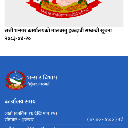
सत्ती भन्सार कार्यालयको मालवस्तु हकदावी सम्बन्धी सूचना
२०८३-०४-२०
भन्सार विभाग
त्रिपुरेश्वर, काठमाडौं
कार्यालय समय
जाडो (कार्तिक १६ देखि माघ १५)
( ०९:०० - ४:०० ) बजे
सोमबार - शुक्रबार