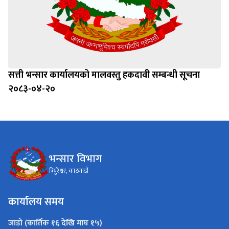
सत्ती भन्सार कार्यालयको मालवस्तु हकदावी सम्बन्धी सूचना
२०८३-०४-२०
भन्सार विभाग
त्रिपुरेश्वर, काठमाडौं
कार्यालय समय
जाडो (कार्तिक १६ देखि माघ १५)