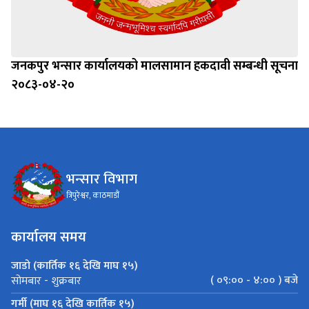
जनकपुर भन्सार कार्यालयको मालसामान हकदावी सम्बन्धी सूचना
२०८३-०४-२०
भन्सार विभाग
त्रिपुरेश्वर, काठमाडौं
कार्यालय समय
जाडो (कार्तिक १६ देखि माघ १५)
( ०९:०० - ४:०० ) बजे
सोमबार - शुक्रबार
गर्मी (माघ १६ देखि कार्तिक १५)