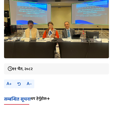
११ चैत, २०८२
A
A
थप हेर्नुहोस
सम्बन्धित सूचना