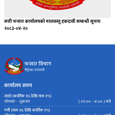
सत्ती भन्सार कार्यालयको मालवस्तु हकदावी सम्बन्धी सूचना
२०८३-०४-२०
भन्सार विभाग
त्रिपुरेश्वर, काठमाडौं
कार्यालय समय
जाडो (कार्तिक १६ देखि माघ १५)
( ०९:०० - ४:०० ) बजे
सोमबार - शुक्रबार
गर्मी (माघ १६ देखि कार्तिक १५)