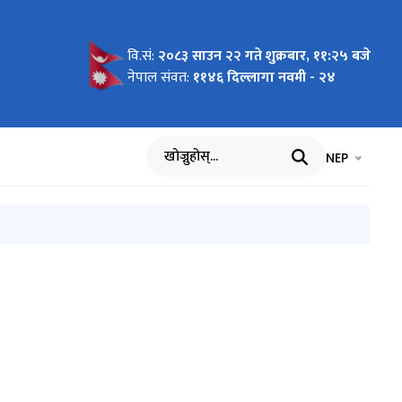
वि.सं:
२०८३ साउन २२ गते शुक्रबार, ११:२५ बजे
लवस्तु
्रशासन
 सम्बन्धी
६
सम्बन्धमा
ु सम्बन्धी
 आधारः
ry and
नेपाल संवत:
११४६ दिल्लागा नवमी - २४
Software
ndu, 28th
भाषा चयन गर्नुह
भाषा प
NEP
खोज्नुहोस्